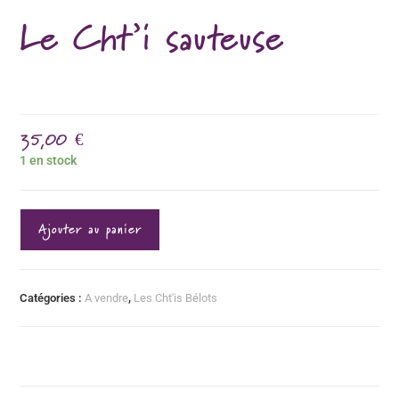
Le Cht’i sauteuse
35,00
€
1 en stock
Ajouter au panier
Catégories :
A vendre
,
Les Cht'is Bélots