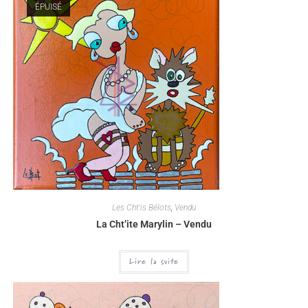
ÉPUISÉ
Les Cht'is Bélots
,
Vendu
La Cht’ite Marylin – Vendu
Lire la suite