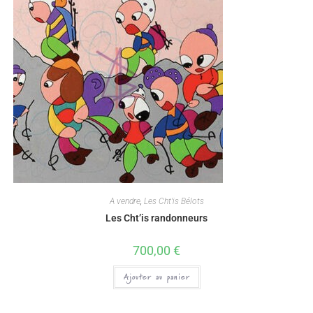
A vendre
,
Les Cht'is Bélots
Les Cht’is randonneurs
700,00
€
Ajouter au panier