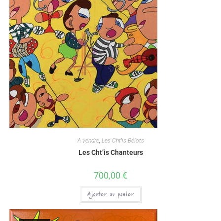
A vendre
,
Les Cht'is Bélots
Les Cht’is Chanteurs
700,00
€
Ajouter au panier